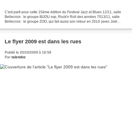
C'est parti pour cette 15ème édition du Festival Jazz et Blues 12/11, salle
Bellecroix : le groupe BIJOU svp, Rock'n Roll des années 7013/11, salle
Bellecroix : le groupe ZOO, qui fait aussi son retour en 2010 (avec Joël
Daydé au chant)14/11 à 16h00,...
Le flyer 2009 est dans les rues
Publié le 20/10/2009 à 18:58
Par
talendoz