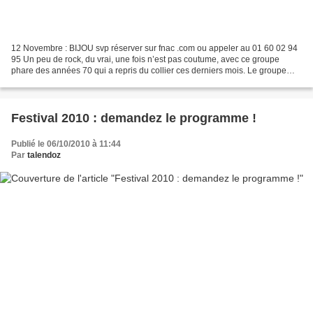
12 Novembre : BIJOU svp réserver sur fnac .com ou appeler au 01 60 02 94
95 Un peu de rock, du vrai, une fois n’est pas coutume, avec ce groupe
phare des années 70 qui a repris du collier ces derniers mois. Le groupe
Bijou SVP (Sans Vincent Palmer) va...
Festival 2010 : demandez le programme !
Publié le 06/10/2010 à 11:44
Par
talendoz