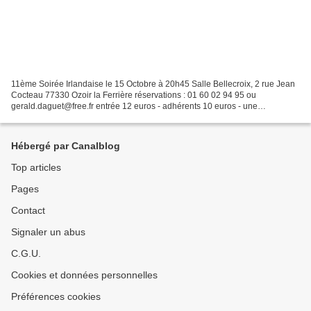
11ème Soirée Irlandaise le 15 Octobre à 20h45 Salle Bellecroix, 2 rue Jean
Cocteau 77330 Ozoir la Ferrière réservations : 01 60 02 94 95 ou
gerald.daguet@free.fr entrée 12 euros - adhérents 10 euros - une
consommation offerte avec The CHURCHFITTERS Attention,...
Hébergé par Canalblog
Top articles
Pages
Contact
Signaler un abus
C.G.U.
Cookies et données personnelles
Préférences cookies