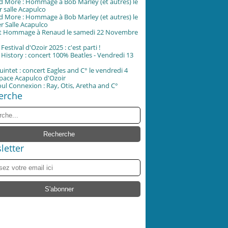
d More : Hommage à Bob Marley (et autres) le
er salle Acapulco
d More : Hommage à Bob Marley (et autres) le
er Salle Acapulco
t Hommage à Renaud le samedi 22 Novembre
Festival d'Ozoir 2025 : c'est parti !
 History : concert 100% Beatles - Vendredi 13
uintet : concert Eagles and C° le vendredi 4
space Acapulco d'Ozoir
oul Connexion : Ray, Otis, Aretha and C°
erche
letter