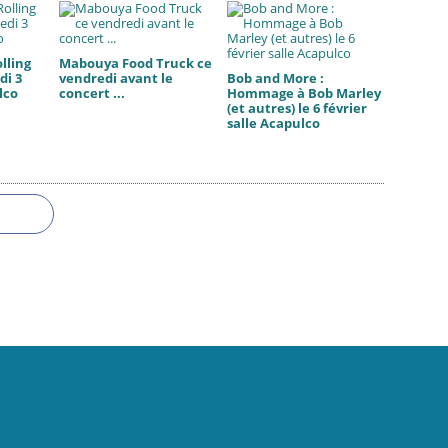
lling
Mabouya Food Truck ce
di 3
vendredi avant le
Bob and More :
lco
concert ...
Hommage à Bob Marley
(et autres) le 6 février
salle Acapulco
 Canalblog
Top articles
Contact
Signaler un abus
C.G.U.
Cookies et données