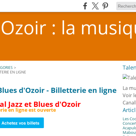
'Ozoir : la musi
Talen
GORIES
>
TTERIE EN LIGNE
La mu
lues d'Ozoir - Billetterie en ligne
Voir l
l Jazz et Blues d'Ozoir
Canal
Artic
erie en ligne est ouverte
Les Coc
Concert
Acapul
Mabouya