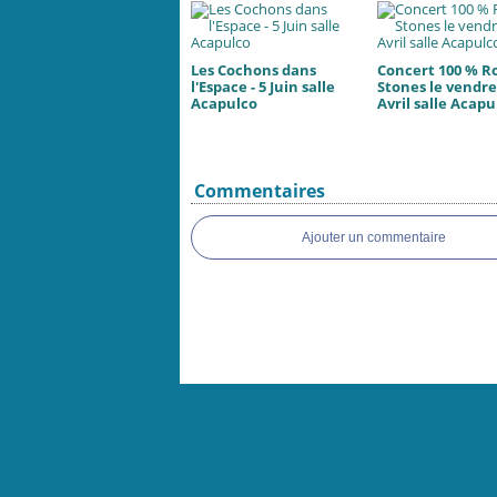
Les Cochons dans
Concert 100 % Ro
l'Espace - 5 Juin salle
Stones le vendre
Acapulco
Avril salle Acapu
Commentaires
Ajouter un commentaire
Voir le profil de
talendoz
sur le portail