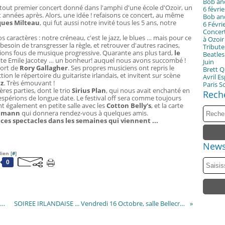
Bob an
 tout premier concert donné dans l'amphi d'une école d'Ozoir, un
6 févri
 années après. Alors, une idée ! refaisons ce concert, au même
Bob an
ques Milteau
, qui fut aussi notre invité tous les 5 ans, notre
6 Févri
Concer
os caractères : notre créneau, c'est le jazz, le blues … mais pour ce
à Ozoir
besoin de transgresser la règle, et retrouver d'autres racines,
Tribute 
ions fous de musique progressive. Quarante ans plus tard,
le
Beatles
isite Emile Jacotey … un bonheur! auquel nous avons succombé !
Juin
 mort de
Rory Gallagher
. Ses propres musiciens ont repris le
Brett Q
on le répertoire du guitariste irlandais, et invitent sur scène
Avril E
z
. Très émouvant !
Paris S
res parties, dont le trio
Sirius Plan
, qui nous avait enchanté en
Rech
espérions de longue date. Le festival off sera comme toujours
nt également en petite salle avec les
Cotton Belly's
, et la carte
chmann
qui donnera rendez-vous à quelques amis.
r ces spectacles dans les semaines qui viennent ...
News
ien [
#
]
0
irée Country, salle Bellecroix, le 25 Septembre
SOIREE IRLANDAISE ... Vendredi 16 Octobre, salle Bellecroix