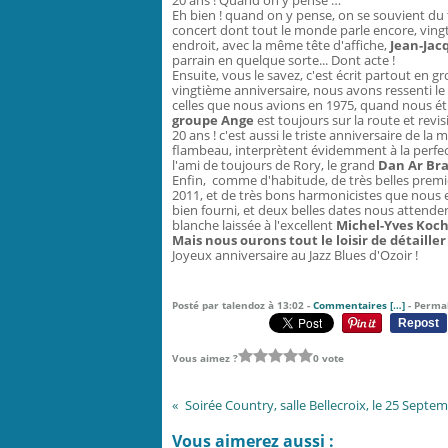
20 ans ! Quand on y pense …
Eh bien ! quand on y pense, on se souvient du
concert dont tout le monde parle encore, vingt
endroit, avec la même tête d'affiche,
Jean-Jac
parrain en quelque sorte... Dont acte !
Ensuite, vous le savez, c'est écrit partout en gr
vingtième anniversaire, nous avons ressenti le 
celles que nous avions en 1975, quand nous ét
groupe Ange
est toujours sur la route et rev
20 ans ! c'est aussi le triste anniversaire de la
flambeau, interprètent évidemment à la perfecti
l'ami de toujours de Rory, le grand
Dan Ar Bra
Enfin, comme d'habitude, de très belles premiè
2011, et de très bons harmonicistes que nous 
bien fourni, et deux belles dates nous attende
blanche laissée à l'excellent
Michel-Yves Ko
Mais nous ourons tout le loisir de détaille
Joyeux anniversaire au Jazz Blues d'Ozoir !
Posté par talendoz à 13:02 -
Commentaires [
…
]
- Permal
Repost
Vous aimez ?
0 vote
So
Vous aimerez aussi :