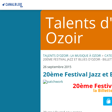
Talents d
Ozoir
TALENTS D'OZOIR : LA MUSIQUE À OZOIR
>
CATE
20ÈME FESTIVAL JAZZ ET BLUES D'OZOIR - BILLE
26 septembre 2015
20ème Festival Jazz et B
20ème Festiva
la Billett