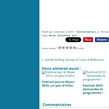
Posté par talendoz à 18:53 -
Commentaires [
…
]
- Permal
Tags:
blues
,
drouillard
,
jimi
Repost
Vous aimez ?
0 vote
Soirée Rolling Stones le 5 Juin à Bellecroix
Vous aimerez aussi :
Festival Jazz et Blues
2010, un peu d'infos
Festival 2010 :
demandez le
programme !
Commentaires