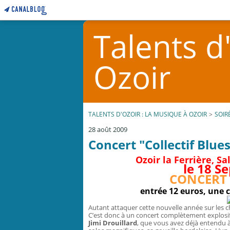
Talents d
Ozoir
TALENTS D'OZOIR : LA MUSIQUE À OZOIR
>
SOIR
28 août 2009
Concert "Collectif Blue
Ozoir la Ferrière, Sa
le 18 S
CONCERT 
entrée 12 euros, une c
Autant attaquer cette nouvelle année sur les 
C’est donc à un concert complètement explosif q
Jimi Drouillard
, que vous avez déjà entendu à 