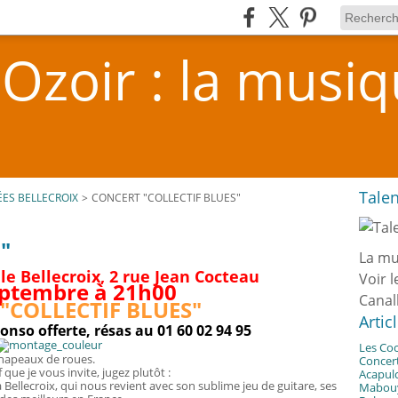
'Ozoir : la musi
Talen
ÉES BELLECROIX
>
CONCERT "COLLECTIF BLUES"
s"
La mu
lle Bellecroix, 2 rue Jean Cocteau
Voir l
eptembre à 21h00
Canal
"COLLECTIF BLUES"
Artic
onso offerte, résas au 01 60 02 94 95
Les Coc
chapeaux de roues.
Concert
ue je vous invite, jugez plutôt :
Acapul
Bellecroix, qui nous revient avec son sublime jeu de guitare, ses
Mabouya