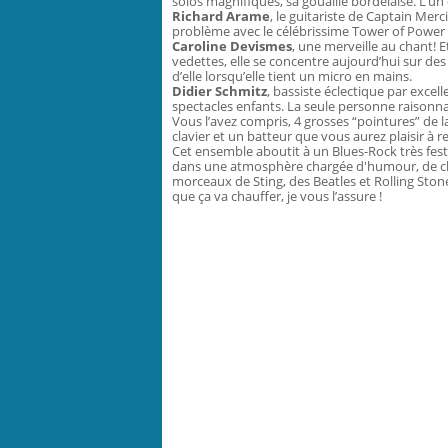
solos magnifiques, sa gouaille bordelaise. L’un
Richard Arame
, le guitariste de Captain Mer
problème avec le célébrissime Tower of Power
Caroline Devismes
, une merveille au chant!
vedettes, elle se concentre aujourd’hui sur de
d’elle lorsqu’elle tient un micro en mains.
Didier Schmitz
, bassiste éclectique par excell
spectacles enfants. La seule personne raisonna
Vous l’avez compris, 4 grosses “pointures” de
clavier et un batteur que vous aurez plaisir à re
Cet ensemble aboutit à un Blues-Rock très festi
dans une atmosphère chargée d'humour, de cha
morceaux de Sting, des Beatles et Rolling Stones
que ça va chauffer, je vous l’assure !