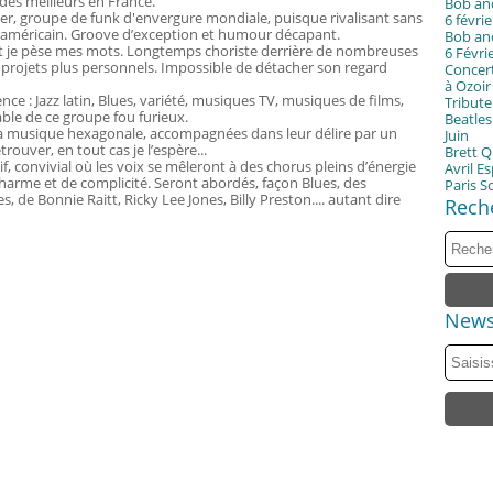
 des meilleurs en France.
Bob an
cier, groupe de funk d'envergure mondiale, puisque rivalisant sans
6 févri
 américain. Groove d’exception et humour décapant.
Bob an
 Et je pèse mes mots. Longtemps choriste derrière de nombreuses
6 Févri
s projets plus personnels. Impossible de détacher son regard
Concer
à Ozoir
ence : Jazz latin, Blues, variété, musiques TV, musiques de films,
Tribute 
ble de ce groupe fou furieux.
Beatles
 la musique hexagonale, accompagnées dans leur délire par un
Juin
trouver, en tout cas je l’espère...
Brett Q
f, convivial où les voix se mêleront à des chorus pleins d’énergie
Avril E
rme et de complicité. Seront abordés, façon Blues, des
Paris S
, de Bonnie Raitt, Ricky Lee Jones, Billy Preston.... autant dire
Rech
News