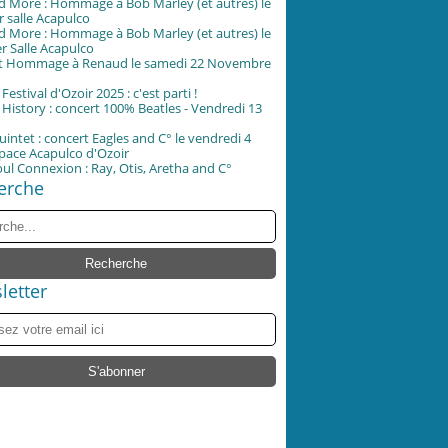
d More : Hommage à Bob Marley (et autres) le
er salle Acapulco
d More : Hommage à Bob Marley (et autres) le
er Salle Acapulco
t Hommage à Renaud le samedi 22 Novembre
Festival d'Ozoir 2025 : c'est parti !
 History : concert 100% Beatles - Vendredi 13
uintet : concert Eagles and C° le vendredi 4
space Acapulco d'Ozoir
oul Connexion : Ray, Otis, Aretha and C°
erche
letter