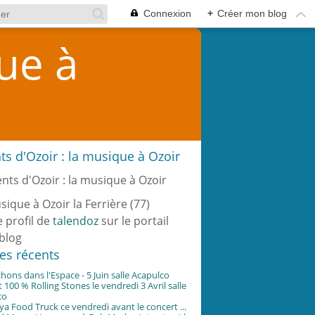
Connexion
+
Créer mon blog
que à
ts d'Ozoir : la musique à Ozoir
sique à Ozoir la Ferrière (77)
e profil de
talendoz
sur le portail
blog
les récents
hons dans l'Espace - 5 Juin salle Acapulco
 100 % Rolling Stones le vendredi 3 Avril salle
co
 Food Truck ce vendredi avant le concert ...