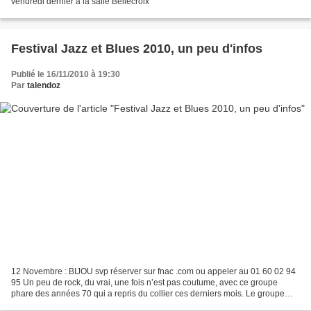
vendredi dernier à la salle Bellecroix
Festival Jazz et Blues 2010, un peu d'infos
Publié le 16/11/2010 à 19:30
Par
talendoz
12 Novembre : BIJOU svp réserver sur fnac .com ou appeler au 01 60 02 94
95 Un peu de rock, du vrai, une fois n’est pas coutume, avec ce groupe
phare des années 70 qui a repris du collier ces derniers mois. Le groupe
Bijou SVP (Sans Vincent Palmer) va...